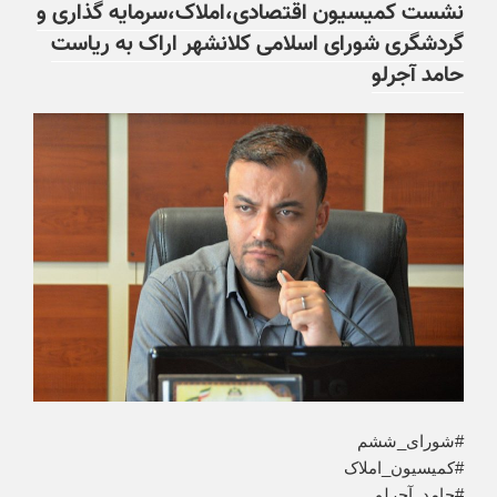
نشست کمیسیون اقتصادی،املاک،سرمایه گذاری و
گردشگری شورای اسلامی کلانشهر اراک به ریاست
حامد آجرلو
#شورای_ششم
#کمیسیون_املاک
#حامد_آجرلو