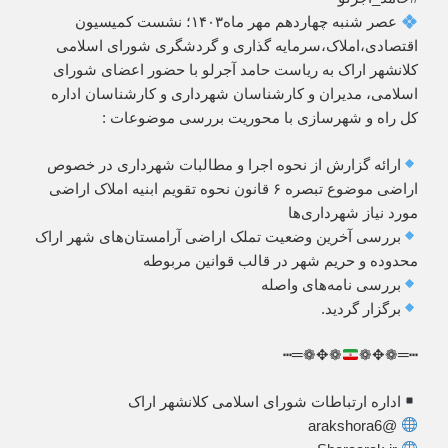
عصر شنبه چهاردهم مهر ماه۱۴۰۳؛ نشست کمیسیون
اقتصادی،املاک،سرمایه گذاری و گردشگری شورای اسلامی
کلانشهر اراک به ریاست حامد آجرلو با حضور اعضای شورای
اسلامی، مدیران و کارشناسان شهرداری و کارشناسان اداره
کل راه و شهرسازی با محوریت بررسی موضوعات :
ارائه گزارش از نحوه اجرا و مطالبات شهرداری در خصوص
اراضی موضوع تبصره ۶ قانون نحوه تقویم ابنیه املاک اراضی
مورد نیاز شهرداری‌ها
بررسی آخرین وضعیت تملک اراضی آرامستان‌های شهر اراک
محدوده و حریم شهر در قالب قوانین مربوطه
بررسی نامه‌های واصله
برگزار گردید.
❁✥❁═┅
┅═❁✥❁
اداره ارتباطات شورای اسلامی کلانشهر اراک
@arakshora6