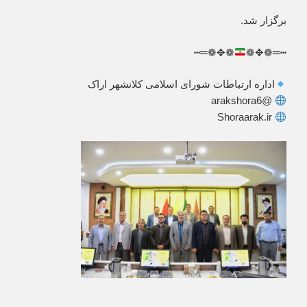
برگزار شد.
❁✥❁═┅
┅═❁✥❁
اداره ارتباطات شورای اسلامی کلانشهر اراک
@arakshora6
Shoraarak.ir