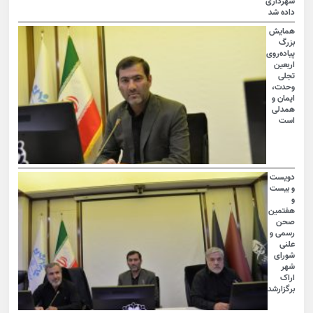
شهرداری
داده شد
همایش
بزرگ
پیاده‌روی
اربعین
تجلی
وحدت،
ایمان و
همدلی
است
دویست
و بیست
و
هفتمین
صحن
رسمی و
علنی
شورای
شهر
اراک
برگزارشد