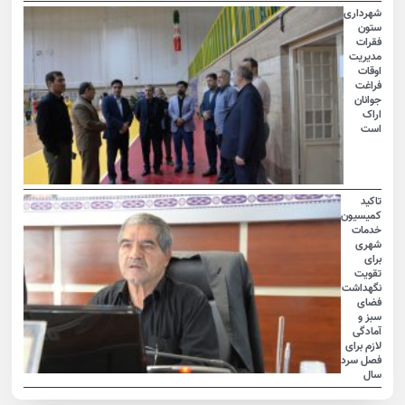
شهرداری
ستون
فقرات
مدیریت
اوقات
فراغت
جوانان
اراک
است
تاکید
کمیسیون
خدمات
شهری
برای
تقویت
نگهداشت
فضای
سبز و
آمادگی
لازم برای
فصل سرد
سال