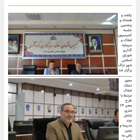
یکصد و
هشتاد و
پنجمین
جلسه
کمیسیون
املاک و
سرمایه
گذاری
شورای
اسلامی
شهر اراک
برگزار شد
مجوز
تملک
املاک
مرتبط با
طرح
معبر ۲۴
متری
شامل
چند
مدرسه و
زمین
باغی به