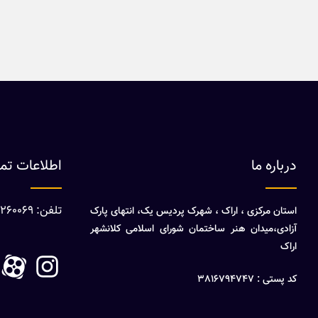
درباره ما
اطلاعات ت
تلفن: 08632260069
استان مرکزی ، اراک ، شهرک پردیس یک، انتهای پارک
آزادی،میدان هنر ساختمان شورای اسلامی کلانشهر
اراک
کد پستی : 3816794747