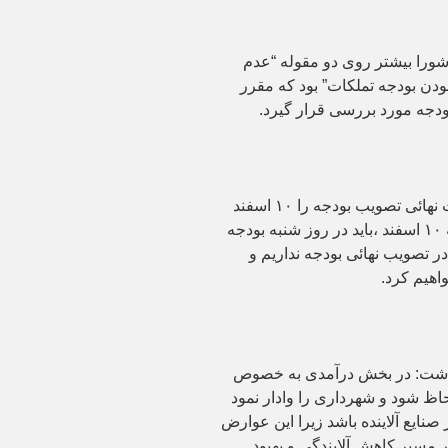
ورا بیشتر روی دو مقوله “عدم
ودن بودجه تملکات” بود که مقرر
دجه مورد بررسی قرار گیرد.
خسروانی افزود: امسال وزارت کشور مهلت نهائی تصویب بودجه را ۱۰ اسفند
اعلام کرده که با توجه به تعطیلی روز سه شنبه ۱۰ اسفند ،باید در روز شنبه بودجه
تصویب نهائی بودجه نداریم و
اهیم کرد.
داشت: در بخش درآمدی به خصوص
اظ شود و شهرداری را وادار نمود
نایع آلاینده باشد زیرا این عوارض
 مسیر کاهش آلایندگی و بهبود