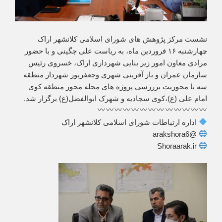
نشست مرکز پژوهش های شورای اسلامی کلانشهر اراک
چهارشنبه ۱۶ فروردین ماه، به ریاست علی چگینی و با حضور
مرادی معاون امور زیر بنایی شهرداری اراک، خسروی رئیس
سازمان عمران و باز آفرینی شهری وجعفرپور شهردار منطقه
سه با محوریت برررسی پروژه های محله محور منطقه کوی
امام علی (ع)،کوی سجادیه و شهرک ابوالفضل(ع) برگزار شد.
اداره ارتباطات شورای اسلامی کلانشهر اراک
@arakshora6
Shoraarak.ir