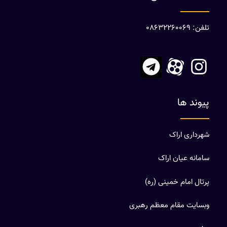
تلفن: 08632260069
پیوند ها
شهرداری اراک
سامانه عیان اراک
پرتال امام خمینی (ره)
وبسایت مقام معظم رهبری