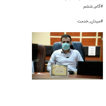
#گام_ششم
#میدان_خدمت