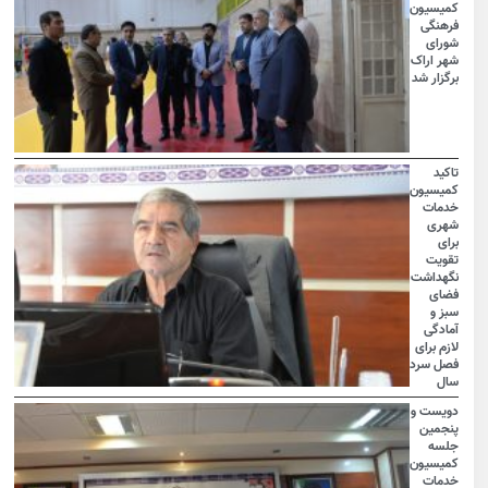
کمیسیون
فرهنگی
شورای
شهر اراک
برگزار شد
تاکید
کمیسیون
خدمات
شهری
برای
تقویت
نگهداشت
فضای
سبز و
آمادگی
لازم برای
فصل سرد
سال
دویست و
پنجمین
جلسه
کمیسیون
خدمات