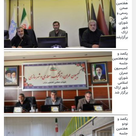
هفتمین
صحن
رسمی و
علنی
شورای
شهر
اراک
برگزارشد
یکصد و
نودهفتمین
جلسه
کمیسیون
عمران
شورای
اسلامی
شهر اراک
برگزار شد
یکصد و
نودو
هفتمین
جلسه