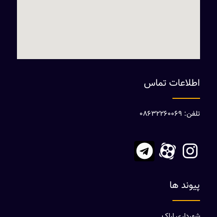
اطلاعات تماس
تلفن: 08632260069
پیوند ها
شهرداری اراک