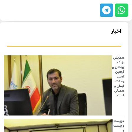
اخبار
همایش
بزرگ
پیاده‌روی
اربعین
تجلی
وحدت،
ایمان و
همدلی
است
دویست
و بیست
و