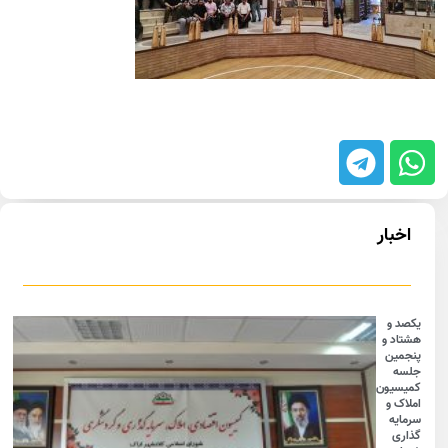
اخبار
یکصد و
هشتاد و
پنجمین
جلسه
کمیسیون
املاک و
سرمایه
گذاری