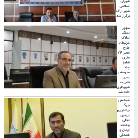
شورای
اسلامی
شهر اراک
برگزار شد
مجوز
تملک
املاک
مرتبط با
طرح
معبر ۲۴
متری
شامل
چند
مدرسه و
زمین
باغی به
شهرداری
داده شد
همایش
بزرگ
پیاده‌روی
اربعین
تجلی
وحدت،
ایمان و
همدلی