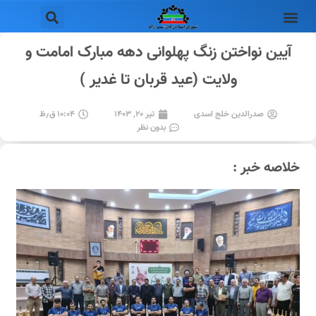
آیین نواختن زنگ پهلوانی دهه مبارک امامت و
ولایت (عید قربان تا غدیر )
صدرالدین خلج اسدی
تیر ۲۰, ۱۴۰۳
۱۰:۰۴ ق٫ظ
بدون نظر
خلاصه خبر :