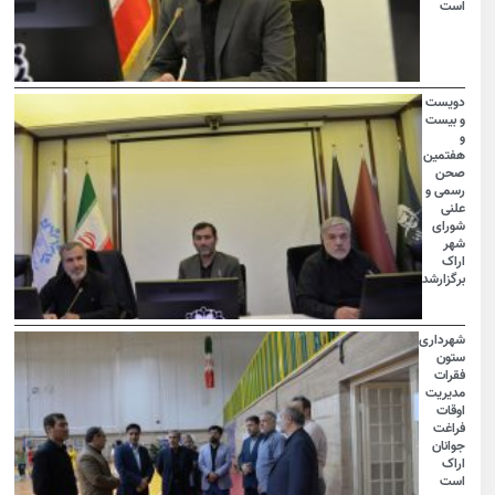
است
دویست
و بیست
و
هفتمین
صحن
رسمی و
علنی
شورای
شهر
اراک
برگزارشد
شهرداری
ستون
فقرات
مدیریت
اوقات
فراغت
جوانان
اراک
است