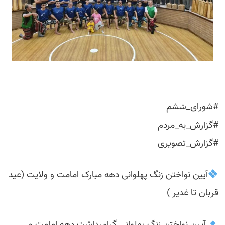
#شورای_ششم
#گزارش_به_مردم
#گزارش_تصویری
آیین نواختن زنگ پهلوانی دهه مبارک امامت و ولایت (عید
قربان تا غدیر )