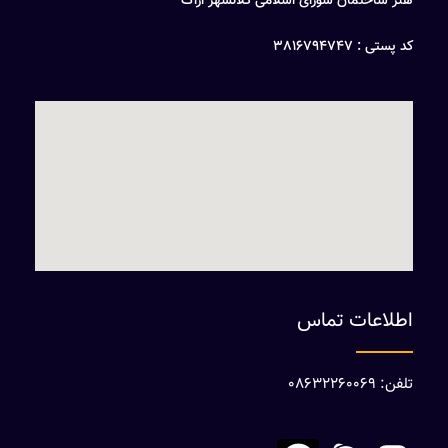
هنر ساختمان شورای اسلامی کلانشهر اراک
کد پستی : 3816794747
اطلاعات تماس
تلفن: 08632260069