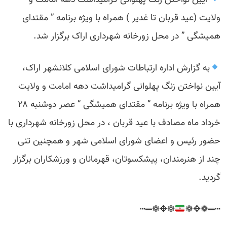
آیین نواختن زنگ پهلوانی گرامیداشت دهه امامت و
ولایت (عید قربان تا غدیر ) همراه با ویژه برنامه ” مقتدای
همیشگی ” در محل زورخانه شهرداری اراک برگزار شد.
به گزارش اداره ارتباطات شورای اسلامی کلانشهر اراک،
آیین نواختن زنگ پهلوانی گرامیداشت دهه امامت و ولایت
همراه با ویژه برنامه ” مقتدای همیشگی ” عصر دوشنبه ۲۸
خرداد ماه مصادف با عید قربان ، در محل زورخانه شهرداری با
حضور رئیس و اعضای شورای اسلامی شهر و همچنین تنی
چند از هنرمندان، پیشکسوتان، قهرمانان و ورزشکاران برگزار
گردید.
❁✥❁═┅
┅═❁✥❁