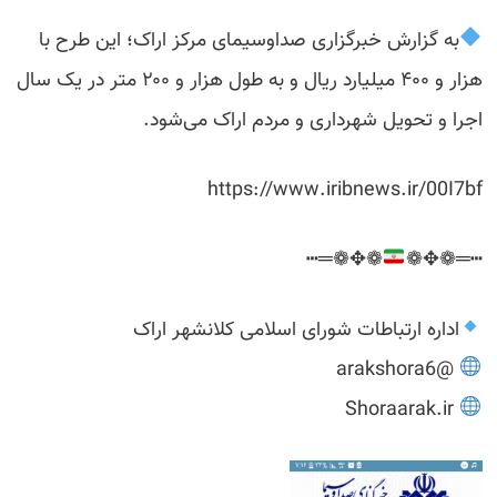
به گزارش خبرگزاری صداوسیمای مرکز اراک؛ این طرح با
هزار و ۴۰۰ میلیارد ریال و به طول هزار و ۲۰۰ متر در یک سال
اجرا و تحویل شهرداری و مردم اراک می‌شود.
https://www.iribnews.ir/00I7bf
❁✥❁═┅
┅═❁✥❁
اداره ارتباطات شورای اسلامی کلانشهر اراک
@arakshora6
Shoraarak.ir