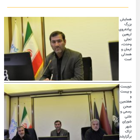
همایش
بزرگ
پیاده‌روی
اربعین
تجلی
وحدت،
ایمان و
همدلی
است
دویست
و بیست
و
هفتمین
صحن
رسمی و
علنی
شورای
شهر
اراک
برگزارشد