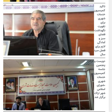
تاکید
کمیسیون
خدمات
شهری
برای
تقویت
نگهداشت
فضای
سبز و
آمادگی
لازم برای
فصل سرد
سال
دویست و
پنجمین
جلسه
کمیسیون
خدمات
شهری
،شورای
اسلامی
شهر اراک
برگزار شد