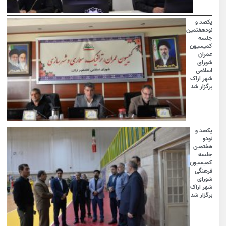
یکصد و
نودهفتمین
جلسه
کمیسیون
عمران
شورای
اسلامی
شهر اراک
برگزار شد
یکصد و
نودو
هفتمین
جلسه
کمیسیون
فرهنگی
شورای
شهر اراک
برگزار شد