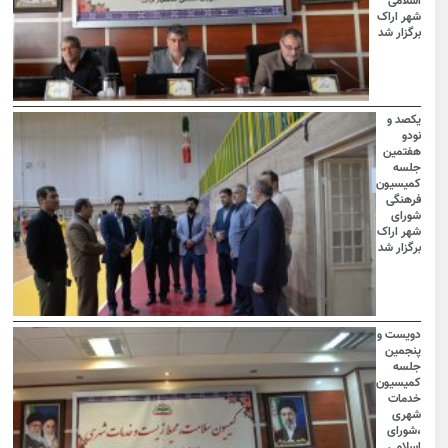
اسلامی
شهر اراک
برگزار شد
یکصد و
نودو
هفتمین
جلسه
کمیسیون
فرهنگی
شورای
شهر اراک
برگزار شد
دویست و
پنجمین
جلسه
کمیسیون
خدمات
شهری
،شورای
اسلامی