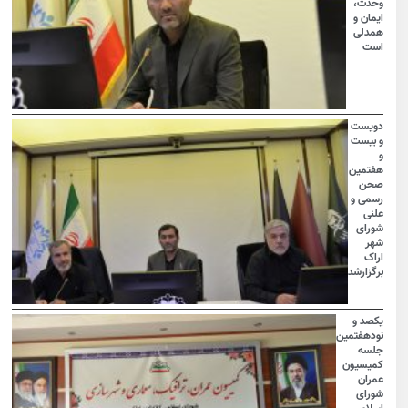
وحدت،
ایمان و
همدلی
است
دویست
و بیست
و
هفتمین
صحن
رسمی و
علنی
شورای
شهر
اراک
برگزارشد
یکصد و
نودهفتمین
جلسه
کمیسیون
عمران
شورای