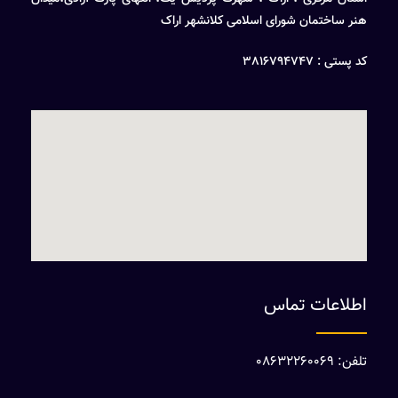
هنر ساختمان شورای اسلامی کلانشهر اراک
کد پستی : 3816794747
اطلاعات تماس
تلفن: 08632260069