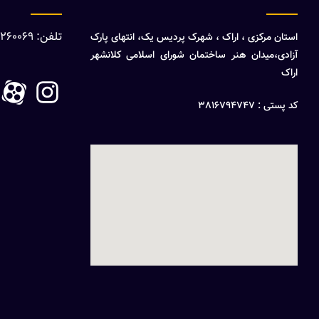
تلفن: 08632260069
استان مرکزی ، اراک ، شهرک پردیس یک، انتهای پارک
آزادی،میدان هنر ساختمان شورای اسلامی کلانشهر
اراک
کد پستی : 3816794747