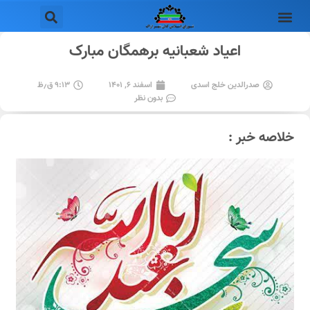
اعیاد شعبانیه برهمگان مبارک
صدرالدین خلج اسدی
اسفند ۶, ۱۴۰۱
۹:۱۳ ق٫ظ
بدون نظر
خلاصه خبر :