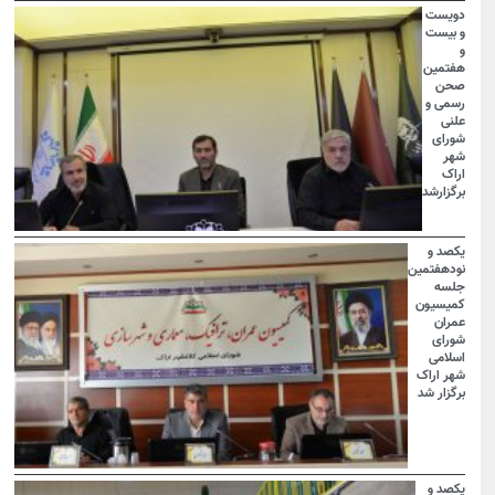
دویست
و بیست
و
هفتمین
صحن
رسمی و
علنی
شورای
شهر
اراک
برگزارشد
یکصد و
نودهفتمین
جلسه
کمیسیون
عمران
شورای
اسلامی
شهر اراک
برگزار شد
یکصد و