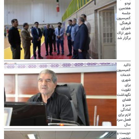
نودو
هفتمین
جلسه
کمیسیون
فرهنگی
شورای
شهر اراک
برگزار شد
تاکید
کمیسیون
خدمات
شهری
برای
تقویت
نگهداشت
فضای
سبز و
آمادگی
لازم برای
فصل سرد
سال
دویست و
پنجمین