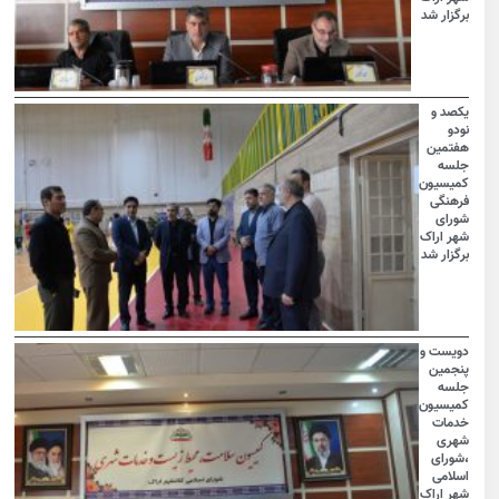
برگزار شد
یکصد و
نودو
هفتمین
جلسه
کمیسیون
فرهنگی
شورای
شهر اراک
برگزار شد
دویست و
پنجمین
جلسه
کمیسیون
خدمات
شهری
،شورای
اسلامی
شهر اراک