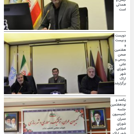
ایمان و
همدلی
است
دویست
و بیست
و
هفتمین
صحن
رسمی و
علنی
شورای
شهر
اراک
برگزارشد
یکصد و
نودهفتمین
جلسه
کمیسیون
عمران
شورای
اسلامی
شهر اراک