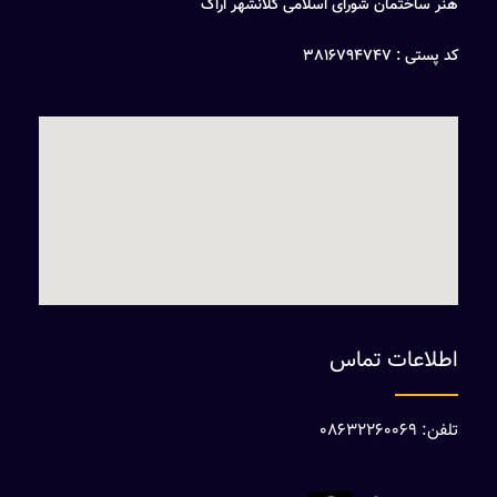
هنر ساختمان شورای اسلامی کلانشهر اراک
کد پستی : 3816794747
اطلاعات تماس
تلفن: 08632260069