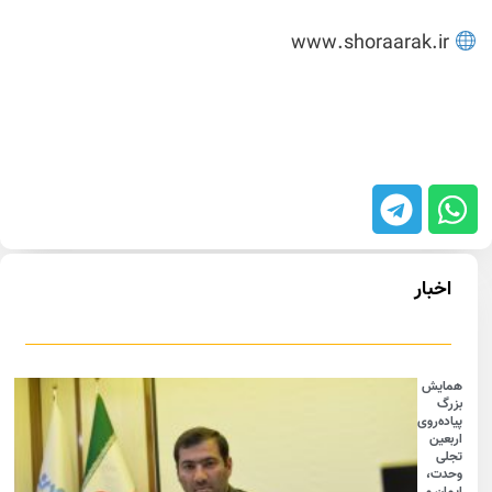
www.shoraarak.ir
اخبار
همایش
بزرگ
پیاده‌روی
اربعین
تجلی
وحدت،