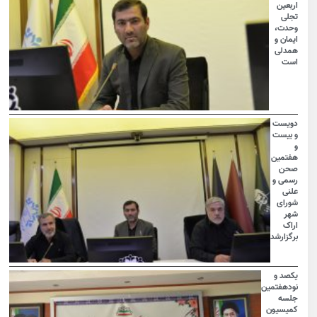
اربعین
تجلی
وحدت،
ایمان و
همدلی
است
دویست
و بیست
و
هفتمین
صحن
رسمی و
علنی
شورای
شهر
اراک
برگزارشد
یکصد و
نودهفتمین
جلسه
کمیسیون