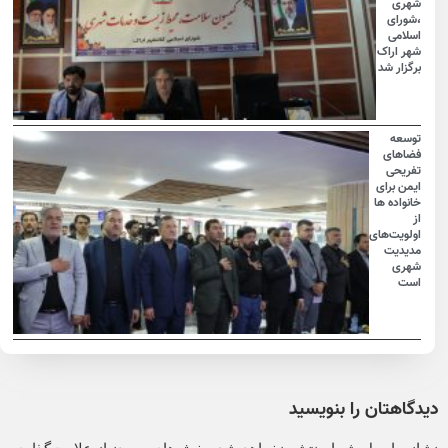
شهری
،شورای
اسلامی
شهر اراک
برگزار شد
توسعه
فضاهای
تفریحی
ایمن برای
خانواده ها
از
اولویت‌های
مدیدیت
شهری
است
دیدگاهتان را بنویسید