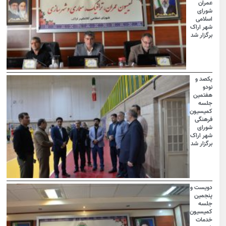
عمران
شورای
اسلامی
شهر اراک
برگزار شد
یکصد و
نودو
هفتمین
جلسه
کمیسیون
فرهنگی
شورای
شهر اراک
برگزار شد
دویست و
پنجمین
جلسه
کمیسیون
خدمات