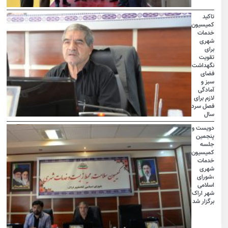
تاکید
کمیسیون
خدمات
شهری
برای
تقویت
نگهداشت
فضای
سبز و
آمادگی
لازم برای
فصل سرد
سال
دویست و
پنجمین
جلسه
کمیسیون
خدمات
شهری
،شورای
اسلامی
شهر اراک
برگزار شد