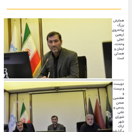
همایش
بزرگ
پیاده‌روی
اربعین
تجلی
وحدت،
ایمان و
همدلی
است
دویست
و بیست
و
هفتمین
صحن
رسمی و
علنی
شورای
شهر
اراک
برگزارشد