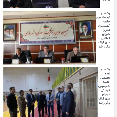
یکصد و
نودهفتمین
جلسه
کمیسیون
عمران
شورای
اسلامی
شهر اراک
برگزار شد
یکصد و
نودو
هفتمین
جلسه
کمیسیون
فرهنگی
شورای
شهر اراک
برگزار شد