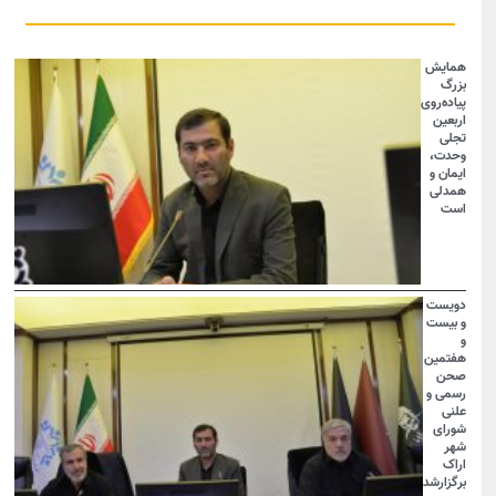
همایش
بزرگ
پیاده‌روی
اربعین
تجلی
وحدت،
ایمان و
همدلی
است
دویست
و بیست
و
هفتمین
صحن
رسمی و
علنی
شورای
شهر
اراک
برگزارشد