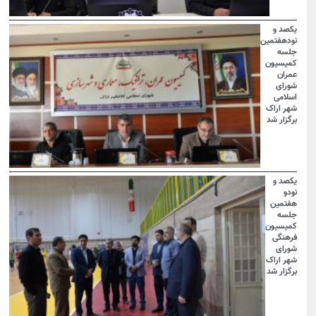
یکصد و
نودهفتمین
جلسه
کمیسیون
عمران
شورای
اسلامی
شهر اراک
برگزار شد
یکصد و
نودو
هفتمین
جلسه
کمیسیون
فرهنگی
شورای
شهر اراک
برگزار شد