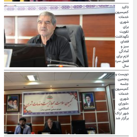
تاکید
کمیسیون
خدمات
شهری
برای
تقویت
نگهداشت
فضای
سبز و
آمادگی
لازم برای
فصل سرد
سال
دویست و
پنجمین
جلسه
کمیسیون
خدمات
شهری
،شورای
اسلامی
شهر اراک
برگزار شد