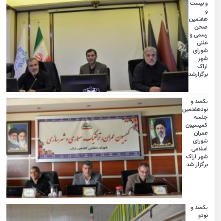
و بیست
و
هفتمین
صحن
رسمی و
علنی
شورای
شهر
اراک
برگزارشد
یکصد و
نودهفتمین
جلسه
کمیسیون
عمران
شورای
اسلامی
شهر اراک
برگزار شد
یکصد و
نودو