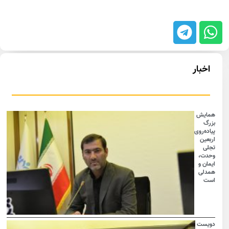
اخبار
همایش
بزرگ
پیاده‌روی
اربعین
تجلی
وحدت،
ایمان و
همدلی
است
دویست