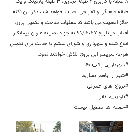
۸ طبقه با کاربری ۴ طبقه تجاری، ۳ طبقه پارکینگ و یک
طبقه فرهنگی و تفریحی احداث خواهد شد، ذکر این نکته
حائز اهمیت می باشد که عملیات ساخت و تکمیل پروژه
آفتاب در تاریخ ۹۸/۱۲/۲۷ به جهاد نصر به عنوان پیمانکار
ابلاغ شده و شهرداری و شورای ششم با جدیت برای تکمیل
هرچه سریعتر این پروژه تلاش خواهند نمود.
#شهرداری_اراک_۱۴۰۰
#شهر_را_باهم_بسازیم
#پروژه_های_عمرانی
#بازدید_میدانی
#جمعه_ها_تعطیل_نیست