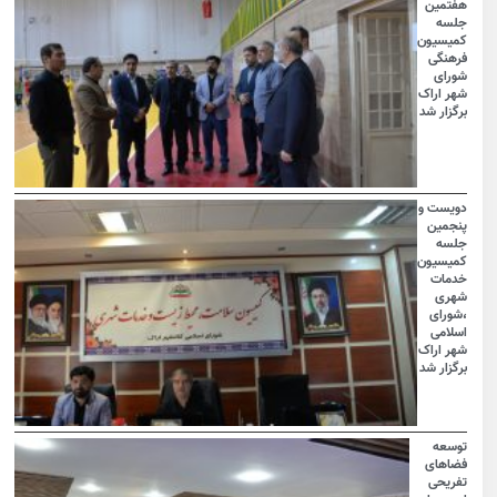
هفتمین
جلسه
کمیسیون
فرهنگی
شورای
شهر اراک
برگزار شد
دویست و
پنجمین
جلسه
کمیسیون
خدمات
شهری
،شورای
اسلامی
شهر اراک
برگزار شد
توسعه
فضاهای
تفریحی