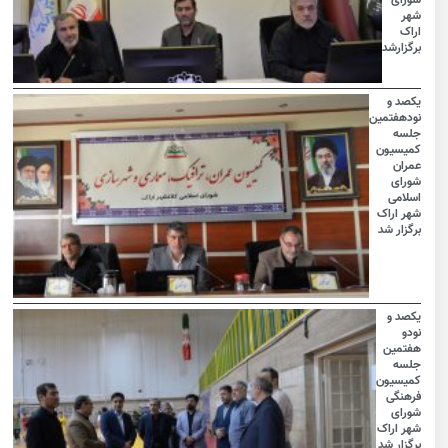
شهر
اراک
برگزارشد
یکصد و
نودهفتمین
جلسه
کمیسیون
عمران
شورای
اسلامی
شهر اراک
برگزار شد
یکصد و
نودو
هفتمین
جلسه
کمیسیون
فرهنگی
شورای
شهر اراک
برگزار شد