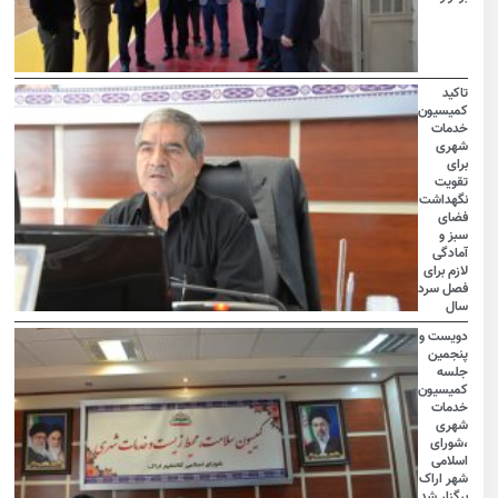
تاکید
کمیسیون
خدمات
شهری
برای
تقویت
نگهداشت
فضای
سبز و
آمادگی
لازم برای
فصل سرد
سال
دویست و
پنجمین
جلسه
کمیسیون
خدمات
شهری
،شورای
اسلامی
شهر اراک
برگزار شد