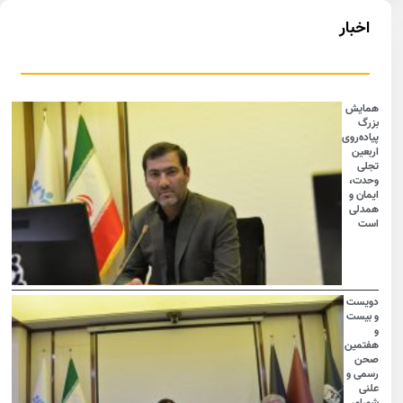
اخبار
همایش
بزرگ
پیاده‌روی
اربعین
تجلی
وحدت،
ایمان و
همدلی
است
دویست
و بیست
و
هفتمین
صحن
رسمی و
علنی
شورای