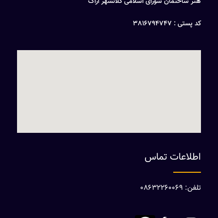
هنر ساختمان شورای اسلامی کلانشهر اراک
کد پستی : 3816794747
اطلاعات تماس
تلفن: 08632260069