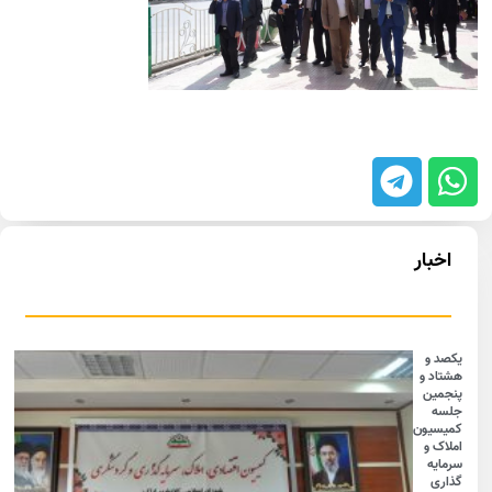
اخبار
یکصد و
هشتاد و
پنجمین
جلسه
کمیسیون
املاک و
سرمایه
گذاری