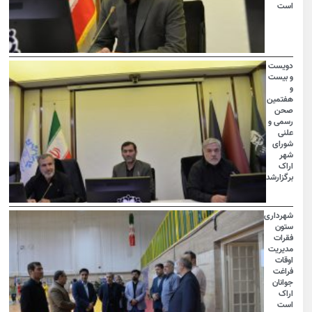
است
دویست
و بیست
و
هفتمین
صحن
رسمی و
علنی
شورای
شهر
اراک
برگزارشد
شهرداری
ستون
فقرات
مدیریت
اوقات
فراغت
جوانان
اراک
است