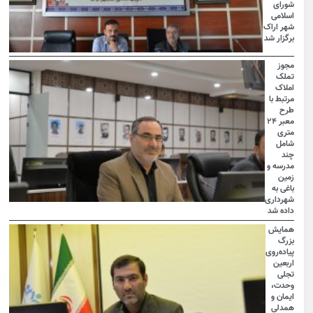
شورای
اسلامی
شهر اراک
برگزار شد
مجوز
تملک
املاک
مرتبط با
طرح
معبر ۲۴
متری
شامل
چند
مدرسه و
زمین
باغی به
شهرداری
داده شد
همایش
بزرگ
پیاده‌روی
اربعین
تجلی
وحدت،
ایمان و
همدلی