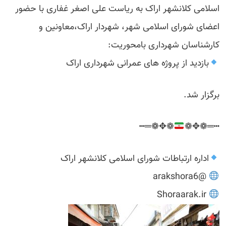
اسلامی کلانشهر اراک به ریاست علی اصغر غفاری با حضور
اعضای شورای اسلامی شهر، شهردار اراک،معاونین و
کارشناسان شهرداری بامحوریت:
بازدید از پروژه های عمرانی شهرداری اراک
برگزار شد.
❁✥❁═┅
┅═❁✥❁
اداره ارتباطات شورای اسلامی کلانشهر اراک
@arakshora6
Shoraarak.ir