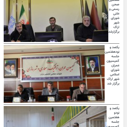
هفتمین
صحن
رسمی و
علنی
شورای
شهر
اراک
برگزارشد
یکصد و
نودهفتمین
جلسه
کمیسیون
عمران
شورای
اسلامی
شهر اراک
برگزار شد
یکصد و
نودو
هفتمین
جلسه
کمیسیون