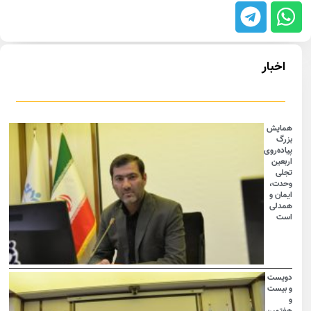
اخبار
همایش
بزرگ
پیاده‌روی
اربعین
تجلی
وحدت،
ایمان و
همدلی
است
دویست
و بیست
و