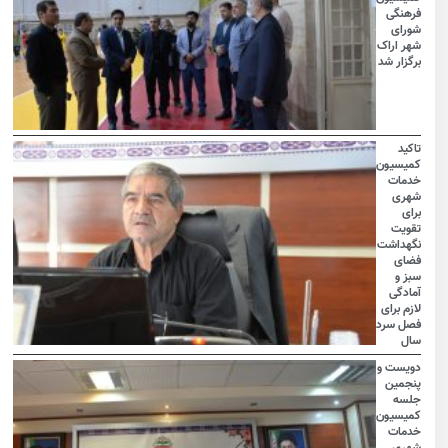
فرهنگی
شورای
شهر اراک
برگزار شد
تاکید
کمیسیون
خدمات
شهری
برای
تقویت
نگهداشت
فضای
سبز و
آمادگی
لازم برای
فصل سرد
سال
دویست و
پنجمین
جلسه
کمیسیون
خدمات
شهری