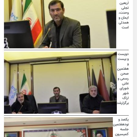
اربعین
تجلی
وحدت،
ایمان و
همدلی
است
دویست
و بیست
و
هفتمین
صحن
رسمی و
علنی
شورای
شهر
اراک
برگزارشد
یکصد و
نودهفتمین
جلسه
کمیسیون