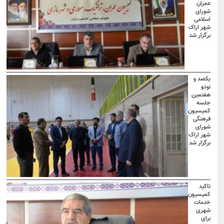
عمران
شورای
اسلامی
شهر اراک
برگزار شد
یکصد و
نودو
هفتمین
جلسه
کمیسیون
فرهنگی
شورای
شهر اراک
برگزار شد
تاکید
کمیسیون
خدمات
شهری
برای