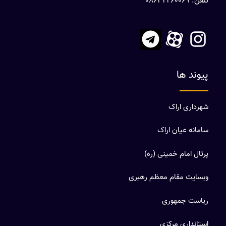
تلفن: 08632260069
پیوند ها
شهرداری اراک
سامانه عیان اراک
پرتال امام خمینی (ره)
وبسایت مقام معظم رهبری
ریاست جمهوری
استانداری مرکزی