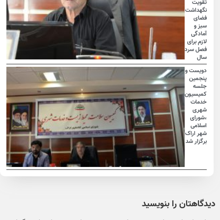
تقویت
نگهداشت
فضای
سبز و
آمادگی
لازم برای
فصل سرد
سال
دویست و
پنجمین
جلسه
کمیسیون
خدمات
شهری
،شورای
اسلامی
شهر اراک
برگزار شد
دیدگاهتان را بنویسید