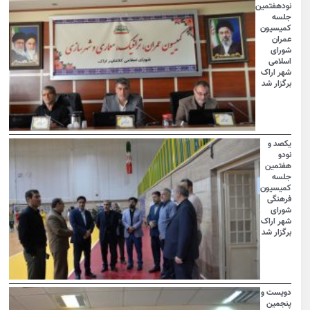
نودهفتمین
جلسه
کمیسیون
عمران
شورای
اسلامی
شهر اراک
برگزار شد
یکصد و
نودو
هفتمین
جلسه
کمیسیون
فرهنگی
شورای
شهر اراک
برگزار شد
دویست و
پنجمین