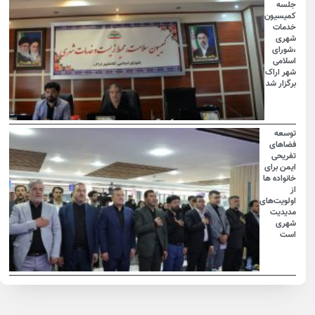
جلسه
کمیسیون
خدمات
شهری
،شورای
اسلامی
شهر اراک
برگزار شد
توسعه
فضاهای
تفریحی
ایمن برای
خانواده ها
از
اولویت‌های
مدیدیت
شهری
است