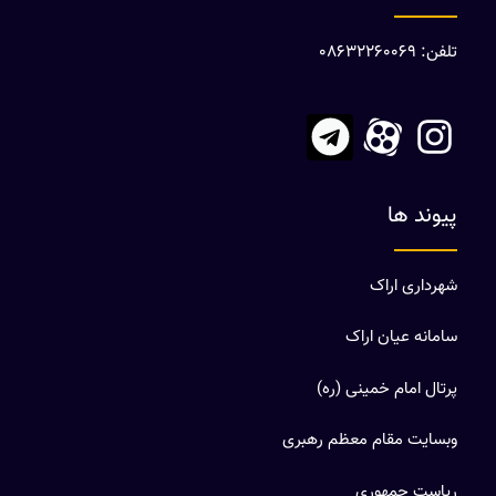
تلفن: 08632260069
پیوند ها
شهرداری اراک
سامانه عیان اراک
پرتال امام خمینی (ره)
وبسایت مقام معظم رهبری
ریاست جمهوری