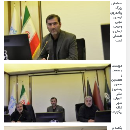
همایش
بزرگ
پیاده‌روی
اربعین
تجلی
وحدت،
ایمان و
همدلی
است
دویست
و بیست
و
هفتمین
صحن
رسمی و
علنی
شورای
شهر
اراک
برگزارشد
یکصد و