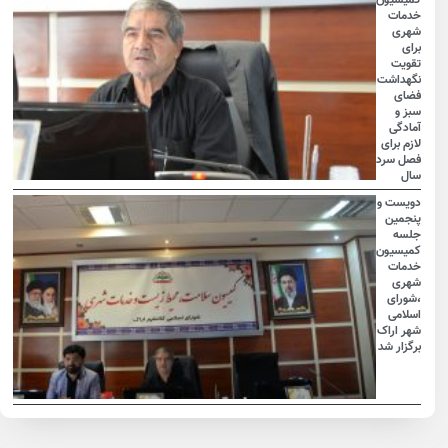
کمیسیون
خدمات
شهری
برای
تقویت
نگهداشت
فضای
سبز و
آمادگی
لازم برای
فصل سرد
سال
دویست و
پنجمین
جلسه
کمیسیون
خدمات
شهری
،شورای
اسلامی
شهر اراک
برگزار شد