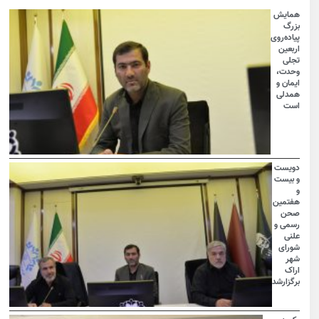
همایش
بزرگ
پیاده‌روی
اربعین
تجلی
وحدت،
ایمان و
همدلی
است
دویست
و بیست
و
هفتمین
صحن
رسمی و
علنی
شورای
شهر
اراک
برگزارشد