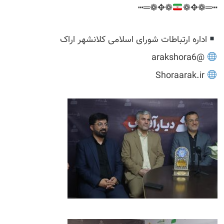
❁✥❁═┅
┅═❁✥❁
اداره ارتباطات شورای اسلامی کلانشهر اراک
@arakshora6
Shoraarak.ir