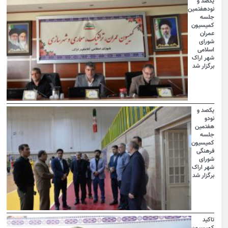
یکصد و
نودهفتمین
جلسه
کمیسیون
عمران
شورای
اسلامی
شهر اراک
برگزار شد
یکصد و
نودو
هفتمین
جلسه
کمیسیون
فرهنگی
شورای
شهر اراک
برگزار شد
تاکید