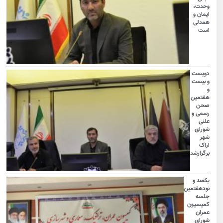
وحدت،
ایمان و
همدلی
است
دویست
و بیست
و
هفتمین
صحن
رسمی و
علنی
شورای
شهر
اراک
برگزارشد
یکصد و
نودهفتمین
جلسه
کمیسیون
عمران
شورای