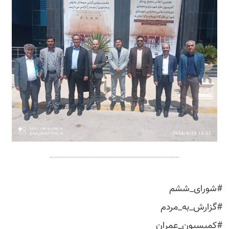
#شورای_ششم
#گزارش_به_مردم
#کمیسیون_عمران