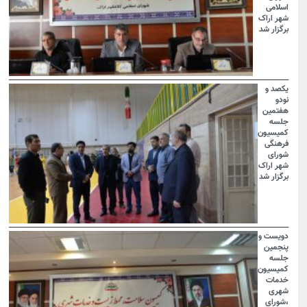
اسلامی
شهر اراک
برگزار شد
یکصد و
نودو
هفتمین
جلسه
کمیسیون
فرهنگی
شورای
شهر اراک
برگزار شد
دویست و
پنجمین
جلسه
کمیسیون
خدمات
شهری
،شورای