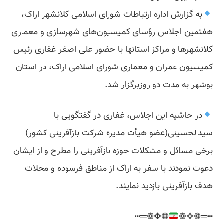
به گزارش اداره ارتباطات شورای اسلامی کلانشهر اراک،
هفتمین اجلاس رؤسای کمیسیون‌های شهرسازی و معماری
کلانشهرها و مراکز استانها با حضور علی اصغر غفاری رئیس
کمیسیون عمران و معماری شورای اسلامی اراک، در استان
بوشهر به مدت دو روزبرگزار شد.
در حاشیه این اجلاس، غفاری در گفتگویی با
سیدالحسینی(عضو هیأت مدیره شرکت بازآفرینی کشور)
برخی مسائل و مشکلات حوزه بازآفرینی را مطرح و از ایشان
دعوت نمودند با سفر به اراک از مناطق فرسوده و محلات
هدف بازآفرینی بازدید نمایند.
❁✥❁═┅
┅═❁✥❁