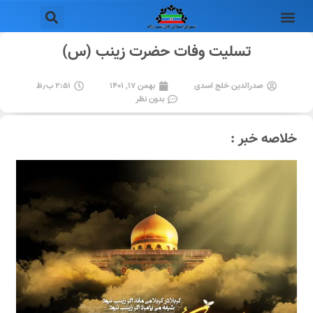
تسلیت وفات حضرت زینب (س)
صدرالدین خلج اسدی
بهمن ۱۷, ۱۴۰۱
۲:۵۱ ب٫ظ
بدون نظر
خلاصه خبر :