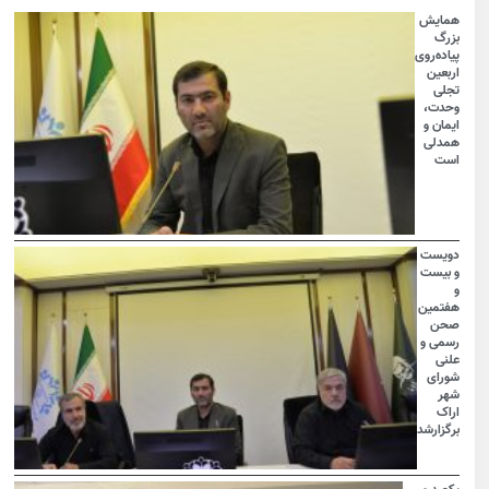
همایش
بزرگ
پیاده‌روی
اربعین
تجلی
وحدت،
ایمان و
همدلی
است
دویست
و بیست
و
هفتمین
صحن
رسمی و
علنی
شورای
شهر
اراک
برگزارشد