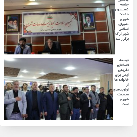
جلسه
کمیسیون
خدمات
شهری
،شورای
اسلامی
شهر اراک
برگزار شد
توسعه
فضاهای
تفریحی
ایمن برای
خانواده ها
از
اولویت‌های
مدیدیت
شهری
است