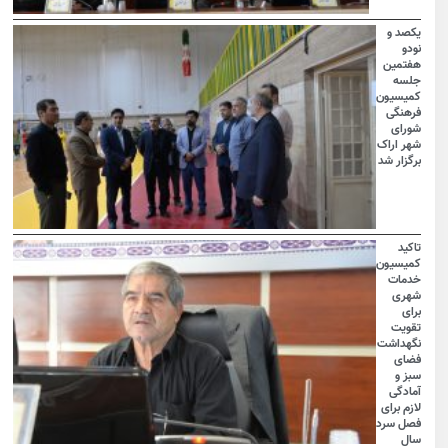
یکصد و
نودو
هفتمین
جلسه
کمیسیون
فرهنگی
شورای
شهر اراک
برگزار شد
تاکید
کمیسیون
خدمات
شهری
برای
تقویت
نگهداشت
فضای
سبز و
آمادگی
لازم برای
فصل سرد
سال