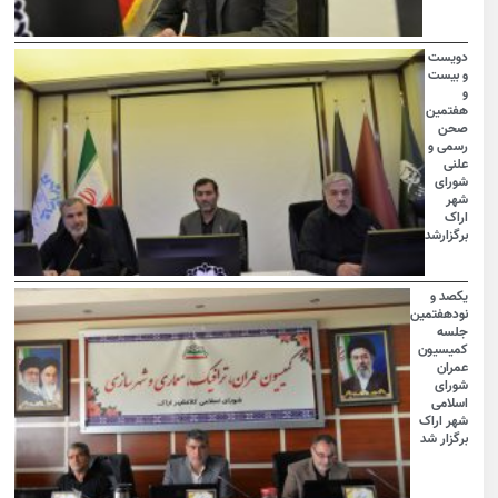
دویست
و بیست
و
هفتمین
صحن
رسمی و
علنی
شورای
شهر
اراک
برگزارشد
یکصد و
نودهفتمین
جلسه
کمیسیون
عمران
شورای
اسلامی
شهر اراک
برگزار شد