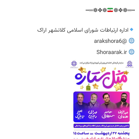
❁✥❁═┅
┅═❁✥❁
اداره ارتباطات شورای اسلامی کلانشهر اراک
@arakshora6
Shoraarak.ir