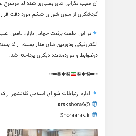
آن سبب نگرانی های بسیاری شده لذاموضوع سام
گردشگری از سوی شورای ششم مورد دقت قرار 
در این جلسه برثبت جهانی بازار، تامین اعت
الکترونیکی ودوربین های مدار بسته، ارائه ب
درضوابط و مواردمتعدد دیگری پرداخته شد.
❁✥❁═┅
┅═❁✥❁
اداره ارتباطات شورای اسلامی کلانشهر اراک
@arakshora6
Shoraarak.ir