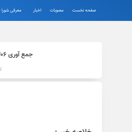
صفحه نخست
مصوبات
اخبار
معرفی شورا
جمع آوری ۳۰۶ #متکدی سال ۱۴۰۲ توسط #شهرداری_اراک قابل تقدیر است اما…