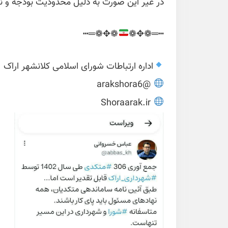
در غیر این صورت به دلیل محدودیت بودجه و نی
❁✥❁═┅
┅═❁✥❁
اداره ارتباطات شورای اسلامی کلانشهر اراک
@arakshora6
Shoraarak.ir