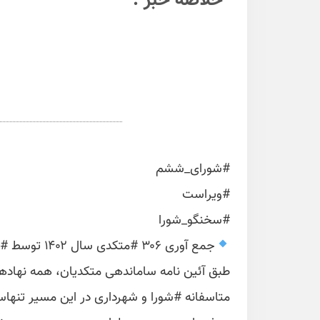
خلاصه خبر :
#شورای_ششم
#ویراست
#سخنگو_شورا
جمع آوری ۳۰۶ #متکدی سال ۱۴۰۲ توسط #شهرداری_اراک قابل تقدیر است اما…
طبق آئین نامه ساماندهی متکدیان، همه نهادها
متاسفانه #شورا و شهرداری در این مسیر تنها