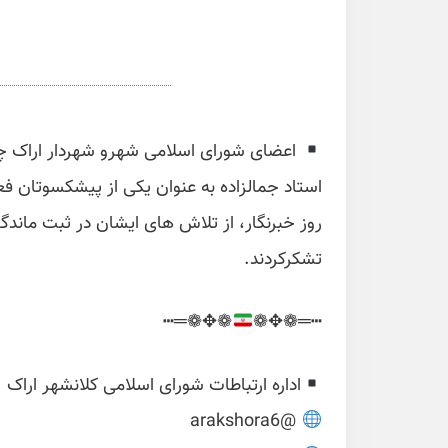
اعضای شورای اسلامی شهرو شهردار اراک چها
استاد جمالزاده به عنوان یکی از پیشکسوتان ف
روز خبرنگار، از تلاش های ایشان در ثبت ماندگ
تشکرکردند.
❁✥❁═┅
┅═❁✥❁
اداره ارتباطات شورای اسلامی کلانشهر اراک
@arakshora6