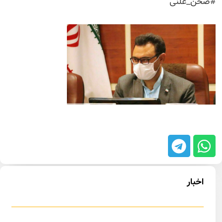
#صحن_علنی
اخبار