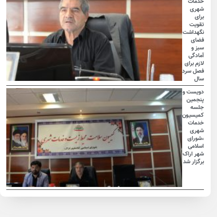
خدمات
شهری
برای
تقویت
نگهداشت
فضای
سبز و
آمادگی
لازم برای
فصل سرد
سال
دویست و
پنجمین
جلسه
کمیسیون
خدمات
شهری
،شورای
اسلامی
شهر اراک
برگزار شد