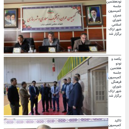
نودهفتمین
جلسه
کمیسیون
عمران
شورای
اسلامی
شهر اراک
برگزار شد
یکصد و
نودو
هفتمین
جلسه
کمیسیون
فرهنگی
شورای
شهر اراک
برگزار شد
تاکید
کمیسیون