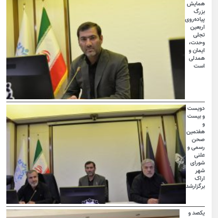
همایش
بزرگ
پیاده‌روی
اربعین
تجلی
وحدت،
ایمان و
همدلی
است
دویست
و بیست
و
هفتمین
صحن
رسمی و
علنی
شورای
شهر
اراک
برگزارشد
یکصد و