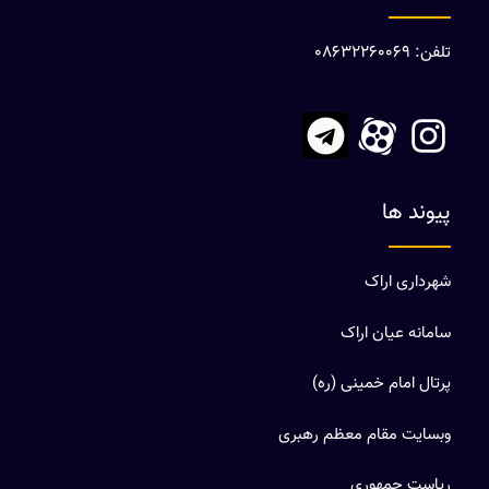
تلفن: 08632260069
پیوند ها
شهرداری اراک
سامانه عیان اراک
پرتال امام خمینی (ره)
وبسایت مقام معظم رهبری
ریاست جمهوری