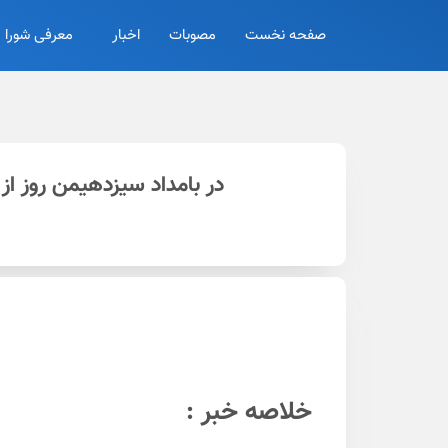
صفحه نخست
مصوبات
اخبار
معرفی شورا
در بامداد سیزدهیمن روز از مرداد ماه، ۶۹۶ تن آسفالت در اراک توزیع شد/بهس
خلاصه خبر :