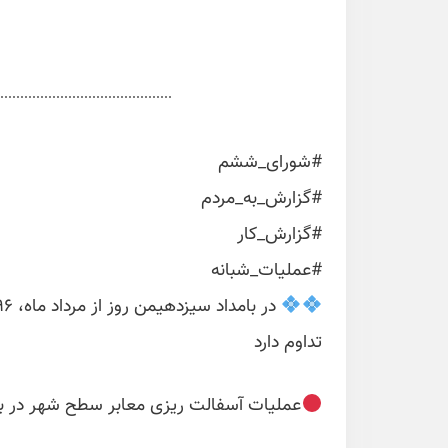
#شورای_ششم
#گزارش_به_مردم
#گزارش_کار
#عملیات_شبانه
تداوم دارد
عملیات آسفالت ریزی معابر سطح شهر در بامداد شنبه ۱۳ م