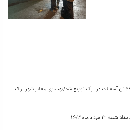
در بامداد سیزدهیمن روز از مرداد ماه، ۶۹۶ تن آسفالت در اراک توزیع شد/بهسازی معابر شهر اراک
رداد ماه ۱۴۰۳