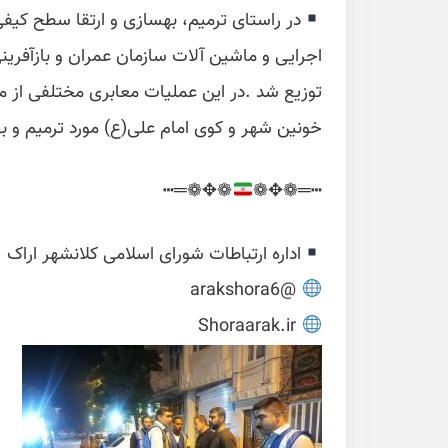
اجرایی و ماشین آلات سازمان عمران و بازآف
توزیع شد .در این عملیات معابری مختلفی از م
خونین شهر و کوی امام علی(ع) مورد ترمیم و به
❁✥❁═┅
┅═❁✥❁
اداره ارتباطات شورای اسلامی کلانشهر اراک
@arakshora6
Shoraarak.ir