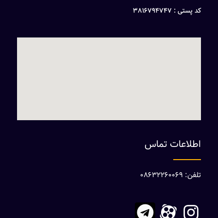
کد پستی : 3816794747
اطلاعات تماس
تلفن: 08632260069