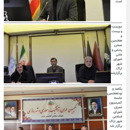
است
دویست
و بیست
و
هفتمین
صحن
رسمی و
علنی
شورای
شهر
اراک
برگزارشد
یکصد و
نودهفتمین
جلسه
کمیسیون
عمران
شورای
اسلامی
شهر اراک
برگزار شد