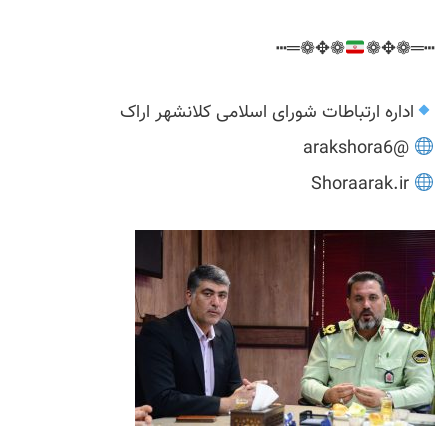
❁✥❁═┅
┅═❁✥❁
اداره ارتباطات شورای اسلامی کلانشهر اراک
@arakshora6
Shoraarak.ir