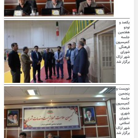
یکصد و
نودو
هفتمین
جلسه
کمیسیون
فرهنگی
شورای
شهر اراک
برگزار شد
دویست و
پنجمین
جلسه
کمیسیون
خدمات
شهری
،شورای
اسلامی
شهر اراک
برگزار شد