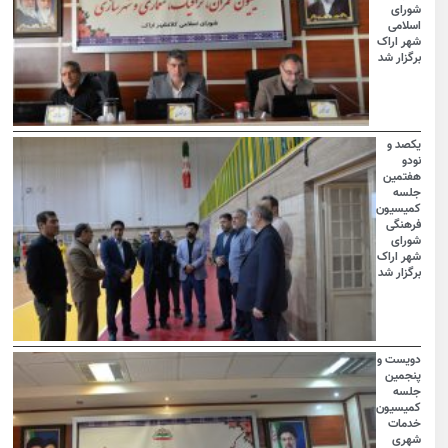
شورای
اسلامی
شهر اراک
برگزار شد
یکصد و
نودو
هفتمین
جلسه
کمیسیون
فرهنگی
شورای
شهر اراک
برگزار شد
دویست و
پنجمین
جلسه
کمیسیون
خدمات
شهری