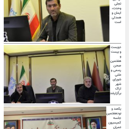
تجلی
وحدت،
ایمان و
همدلی
است
دویست
و بیست
و
هفتمین
صحن
رسمی و
علنی
شورای
شهر
اراک
برگزارشد
یکصد و
نودهفتمین
جلسه
کمیسیون
عمران