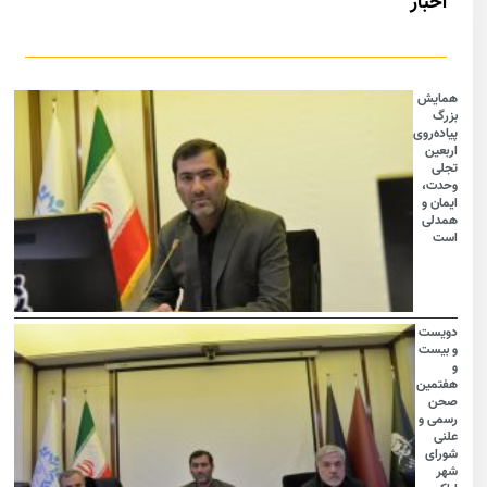
اخبار
همایش
بزرگ
پیاده‌روی
اربعین
تجلی
وحدت،
ایمان و
همدلی
است
دویست
و بیست
و
هفتمین
صحن
رسمی و
علنی
شورای
شهر