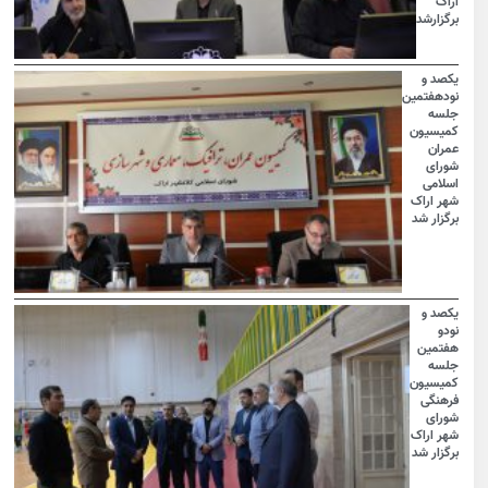
اراک
برگزارشد
یکصد و
نودهفتمین
جلسه
کمیسیون
عمران
شورای
اسلامی
شهر اراک
برگزار شد
یکصد و
نودو
هفتمین
جلسه
کمیسیون
فرهنگی
شورای
شهر اراک
برگزار شد