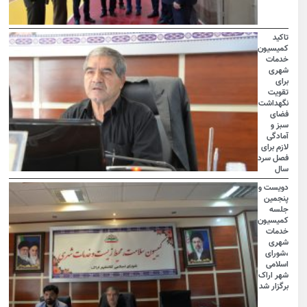
تاکید
کمیسیون
خدمات
شهری
برای
تقویت
نگهداشت
فضای
سبز و
آمادگی
لازم برای
فصل سرد
سال
دویست و
پنجمین
جلسه
کمیسیون
خدمات
شهری
،شورای
اسلامی
شهر اراک
برگزار شد