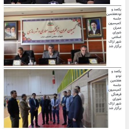
یکصد و
نودهفتمین
جلسه
کمیسیون
عمران
شورای
اسلامی
شهر اراک
برگزار شد
یکصد و
نودو
هفتمین
جلسه
کمیسیون
فرهنگی
شورای
شهر اراک
برگزار شد