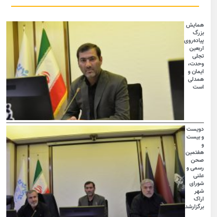
همایش
بزرگ
پیاده‌روی
اربعین
تجلی
وحدت،
ایمان و
همدلی
است
دویست
و بیست
و
هفتمین
صحن
رسمی و
علنی
شورای
شهر
اراک
برگزارشد