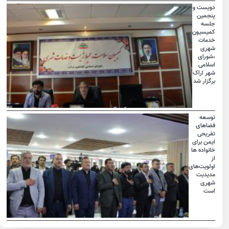
دویست و
پنجمین
جلسه
کمیسیون
خدمات
شهری
،شورای
اسلامی
شهر اراک
برگزار شد
توسعه
فضاهای
تفریحی
ایمن برای
خانواده ها
از
اولویت‌های
مدیدیت
شهری
است