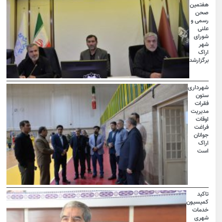
هفتمین
صحن
رسمی و
علنی
شورای
شهر
اراک
برگزارشد
شهرداری
ستون
فقرات
مدیریت
اوقات
فراغت
جوانان
اراک
است
تاکید
کمیسیون
خدمات
شهری