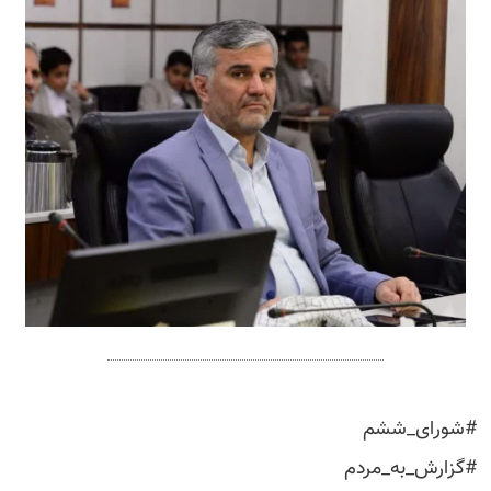
#شورای_ششم
#گزارش_به_مردم