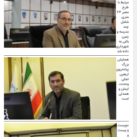
مرتبط با
طرح
معبر ۲۴
متری
شامل
چند
مدرسه و
زمین
باغی به
شهرداری
داده شد
همایش
بزرگ
پیاده‌روی
اربعین
تجلی
وحدت،
ایمان و
همدلی
است
دویست
و بیست
و