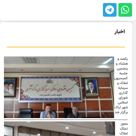
اخبار
یکصد و
هشتاد و
پنجمین
جلسه
کمیسیون
املاک و
سرمایه
گذاری
شورای
اسلامی
شهر اراک
برگزار شد
مجوز
تملک
املاک