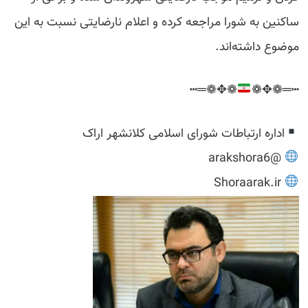
ساکنین به شورا مراجعه کرده و اعلام نارضایتی نسبت به این
موضوع داشته‌اند.
❁✥❁═┅
┅═❁✥❁
اداره ارتباطات شورای اسلامی کلانشهر اراک
@arakshora6
Shoraarak.ir