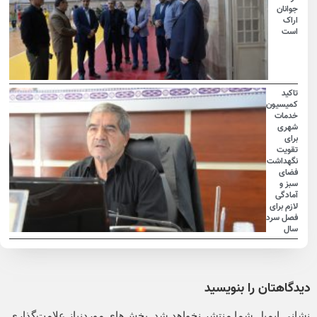
جوانان
اراک
است
تاکید
کمیسیون
خدمات
شهری
برای
تقویت
نگهداشت
فضای
سبز و
آمادگی
لازم برای
فصل سرد
سال
دیدگاهتان را بنویسید
نشانی ایمیل شما منتشر نخواهد شد.
بخش‌های موردنیاز علامت‌گذاری