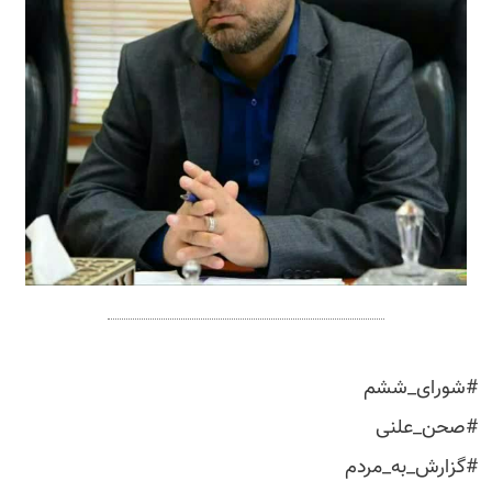
#شورای_ششم
#صحن_علنی
#گزارش_به_مردم