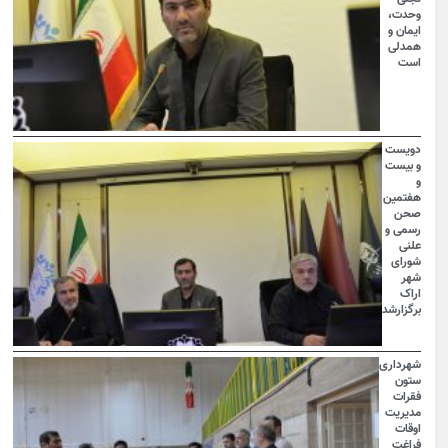
وحدت،
ایمان و
همدلی
است
دویست
و بیست
و
هفتمین
صحن
رسمی و
علنی
شورای
شهر
اراک
برگزارشد
شهرداری
ستون
فقرات
مدیریت
اوقات
فراغت