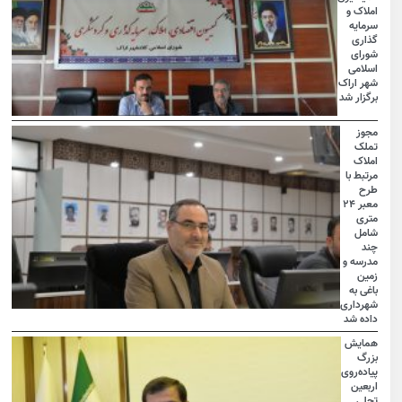
املاک و
سرمایه
گذاری
شورای
اسلامی
شهر اراک
برگزار شد
مجوز
تملک
املاک
مرتبط با
طرح
معبر ۲۴
متری
شامل
چند
مدرسه و
زمین
باغی به
شهرداری
داده شد
همایش
بزرگ
پیاده‌روی
اربعین
تجلی