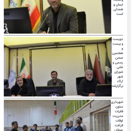
ایمان و
همدلی
است
دویست
و بیست
و
هفتمین
صحن
رسمی و
علنی
شورای
شهر
اراک
برگزارشد
شهرداری
ستون
فقرات
مدیریت
اوقات
فراغت
جوانان