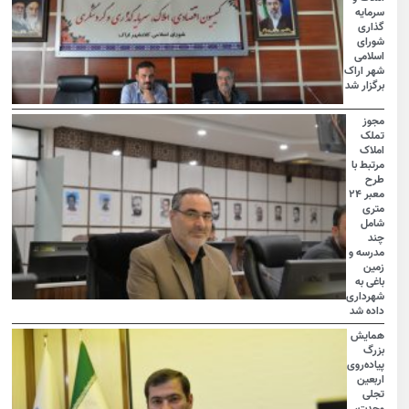
سرمایه
گذاری
شورای
اسلامی
شهر اراک
برگزار شد
مجوز
تملک
املاک
مرتبط با
طرح
معبر ۲۴
متری
شامل
چند
مدرسه و
زمین
باغی به
شهرداری
داده شد
همایش
بزرگ
پیاده‌روی
اربعین
تجلی
وحدت،