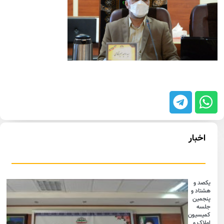
اخبار
یکصد و
هشتاد و
پنجمین
جلسه
کمیسیون
املاک و