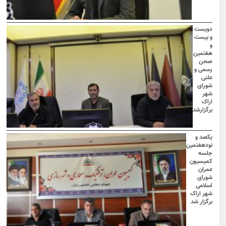
دویست
و بیست
و
هفتمین
صحن
رسمی و
علنی
شورای
شهر
اراک
برگزارشد
یکصد و
نودهفتمین
جلسه
کمیسیون
عمران
شورای
اسلامی
شهر اراک
برگزار شد