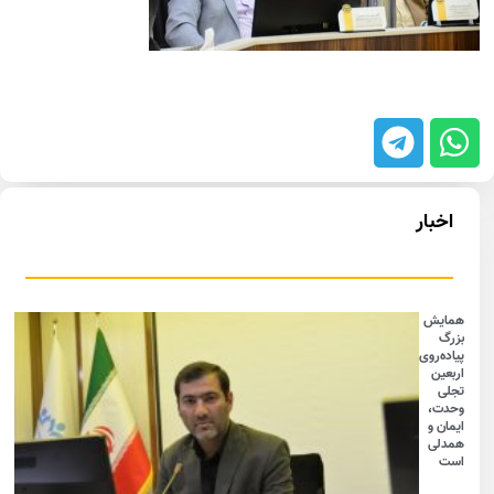
اخبار
همایش
بزرگ
پیاده‌روی
اربعین
تجلی
وحدت،
ایمان و
همدلی
است