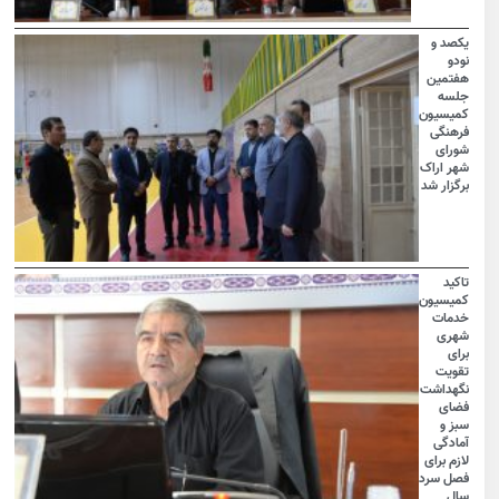
یکصد و
نودو
هفتمین
جلسه
کمیسیون
فرهنگی
شورای
شهر اراک
برگزار شد
تاکید
کمیسیون
خدمات
شهری
برای
تقویت
نگهداشت
فضای
سبز و
آمادگی
لازم برای
فصل سرد
سال