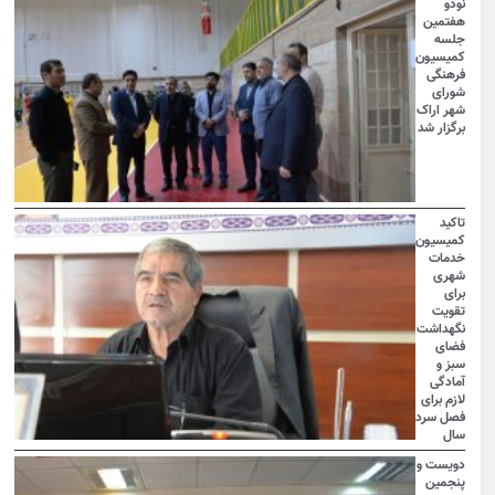
نودو
هفتمین
جلسه
کمیسیون
فرهنگی
شورای
شهر اراک
برگزار شد
تاکید
کمیسیون
خدمات
شهری
برای
تقویت
نگهداشت
فضای
سبز و
آمادگی
لازم برای
فصل سرد
سال
دویست و
پنجمین