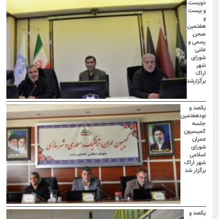
دویست
و بیست
و
هفتمین
صحن
رسمی و
علنی
شورای
شهر
اراک
برگزارشد
یکصد و
نودهفتمین
جلسه
کمیسیون
عمران
شورای
اسلامی
شهر اراک
برگزار شد
یکصد و