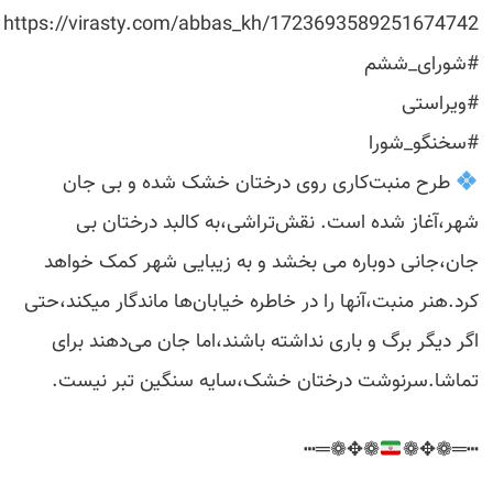
https://virasty.com/abbas_kh/1723693589251674742
#شورای_ششم
#ویراستی
#سخنگو_شورا
طرح منبت‌کاری روی درختان خشک شده و بی جان
شهر،آغاز شده است. نقش‌تراشی،به کالبد درختان بی
جان،جانی دوباره می بخشد و به زیبایی شهر کمک خواهد
کرد.هنر منبت،آنها را در خاطره خیابان‌ها ماندگار میکند،حتی
اگر دیگر برگ و باری نداشته باشند،اما جان می‌دهند برای
تماشا.سرنوشت درختان خشک،سایه سنگین تبر نیست.
❁✥❁═┅
┅═❁✥❁