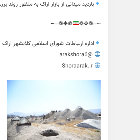
بازدید میدانی از بازار اراک به منظور روند ب
❁✥❁═┅
┅═❁✥❁
اداره ارتباطات شورای اسلامی کلانشهر اراک
@arakshora6
Shoraarak.ir