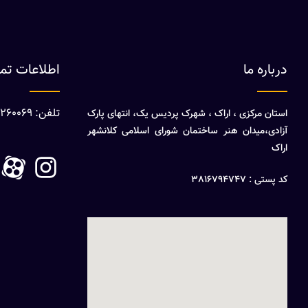
درباره ما
اطلاعات ت
تلفن: 08632260069
استان مرکزی ، اراک ، شهرک پردیس یک، انتهای پارک
آزادی،میدان هنر ساختمان شورای اسلامی کلانشهر
اراک
کد پستی : 3816794747