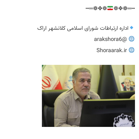
❁✥❁═┅
┅═❁✥❁
اداره ارتباطات شورای اسلامی کلانشهر اراک
@arakshora6
Shoraarak.ir