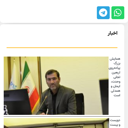
اخبار
همایش
بزرگ
پیاده‌روی
اربعین
تجلی
وحدت،
ایمان و
همدلی
است
دویست
و بیست