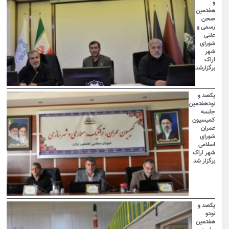
و
هفتمین
صحن
رسمی و
علنی
شورای
شهر
اراک
برگزارشد
یکصد و
نودهفتمین
جلسه
کمیسیون
عمران
شورای
اسلامی
شهر اراک
برگزار شد
یکصد و
نودو
هفتمین