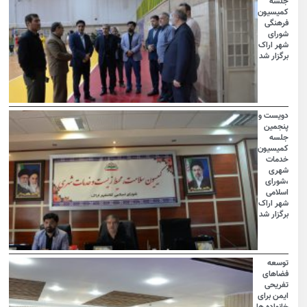
جلسه
کمیسیون
فرهنگی
شورای
شهر اراک
برگزار شد
دویست و
پنجمین
جلسه
کمیسیون
خدمات
شهری
،شورای
اسلامی
شهر اراک
برگزار شد
توسعه
فضاهای
تفریحی
ایمن برای
خانواده ها