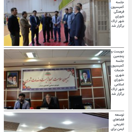
جلسه
کمیسیون
فرهنگی
شورای
شهر اراک
برگزار شد
دویست و
پنجمین
جلسه
کمیسیون
خدمات
شهری
،شورای
اسلامی
شهر اراک
برگزار شد
توسعه
فضاهای
تفریحی
ایمن برای