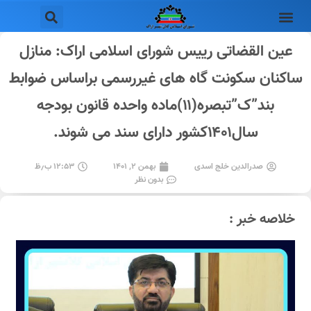
عین القضاتی رییس شورای اسلامی اراک: منازل
ساکنان سکونت گاه های غیررسمی براساس ضوابط
بند”ک”تبصره(۱۱)ماده واحده قانون بودجه
سال۱۴۰۱کشور دارای سند می شوند.
صدرالدین خلج اسدی
بهمن ۲, ۱۴۰۱
۱۲:۵۳ ب٫ظ
بدون نظر
خلاصه خبر :