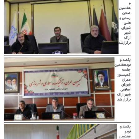
و
هفتمین
صحن
رسمی و
علنی
شورای
شهر
اراک
برگزارشد
یکصد و
نودهفتمین
جلسه
کمیسیون
عمران
شورای
اسلامی
شهر اراک
برگزار شد
یکصد و
نودو
هفتمین