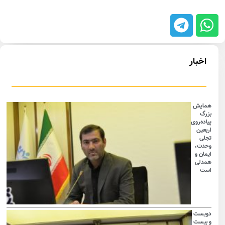
اخبار
همایش
بزرگ
پیاده‌روی
اربعین
تجلی
وحدت،
ایمان و
همدلی
است
دویست
و بیست