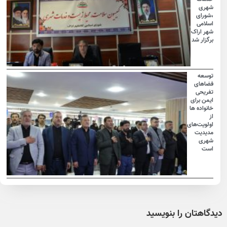
شهری
،شورای
اسلامی
شهر اراک
برگزار شد
توسعه
فضاهای
تفریحی
ایمن برای
خانواده ها
از
اولویت‌های
مدیدیت
شهری
است
دیدگاهتان را بنویسید