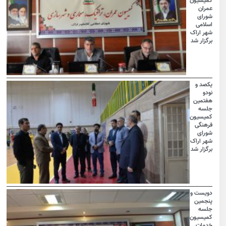
کمیسیون
عمران
شورای
اسلامی
شهر اراک
برگزار شد
یکصد و
نودو
هفتمین
جلسه
کمیسیون
فرهنگی
شورای
شهر اراک
برگزار شد
دویست و
پنجمین
جلسه
کمیسیون
خدمات