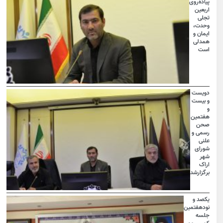
پیاده‌روی
اربعین
تجلی
وحدت،
ایمان و
همدلی
است
دویست
و بیست
و
هفتمین
صحن
رسمی و
علنی
شورای
شهر
اراک
برگزارشد
یکصد و
نودهفتمین
جلسه