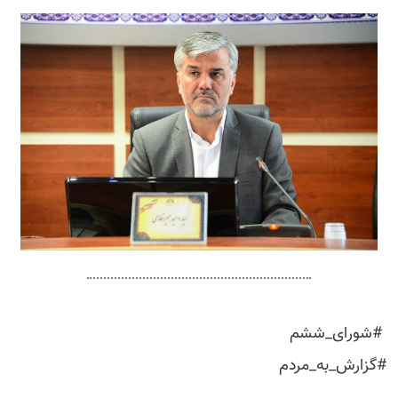
‍ #شورای_ششم
#گزارش_به_مردم