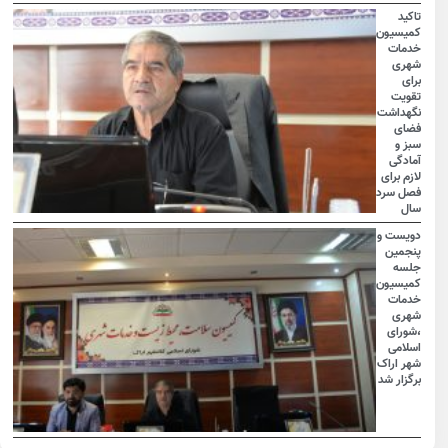
تاکید
کمیسیون
خدمات
شهری
برای
تقویت
نگهداشت
فضای
سبز و
آمادگی
لازم برای
فصل سرد
سال
دویست و
پنجمین
جلسه
کمیسیون
خدمات
شهری
،شورای
اسلامی
شهر اراک
برگزار شد