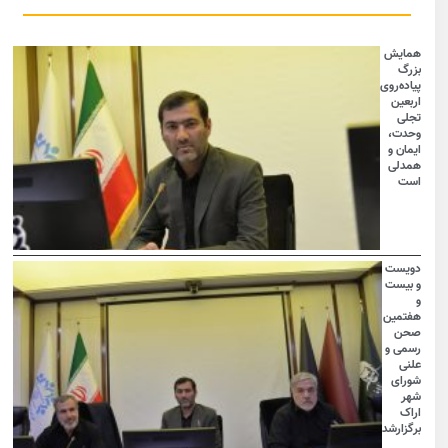
همایش
بزرگ
پیاده‌روی
اربعین
تجلی
وحدت،
ایمان و
همدلی
است
دویست
و بیست
و
هفتمین
صحن
رسمی و
علنی
شورای
شهر
اراک
برگزارشد