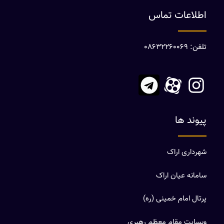
اطلاعات تماس
تلفن: 08632260069
پیوند ها
شهرداری اراک
سامانه عیان اراک
پرتال امام خمینی (ره)
وبسایت مقام معظم رهبری