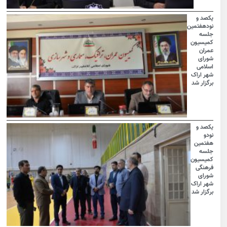
یکصد و
نودهفتمین
جلسه
کمیسیون
عمران
شورای
اسلامی
شهر اراک
برگزار شد
یکصد و
نودو
هفتمین
جلسه
کمیسیون
فرهنگی
شورای
شهر اراک
برگزار شد