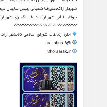
نایب رئیس شورا و رئیس کمیسیون فرهنگی،اجت
شهردار اراک،علیرضا شعبانی رئیس سازمان فره
جوانان قرآنی شهر اراک در فرهنگسرای شهر اراک
اداره ارتباطات شورای اسلامی کلانشهر اراک
@arakshora6
Shoraarak.ir