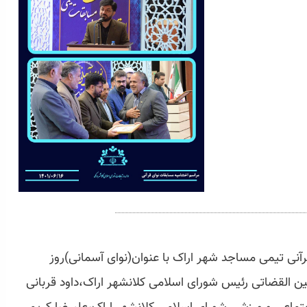
رآنی تیمی مساجد شهر اراک با عنوان(نوای آسمانی)روز
ور پیمان عین القضاتی رئیس شورای اسلامی کلانشهر اراک،داود قربانی