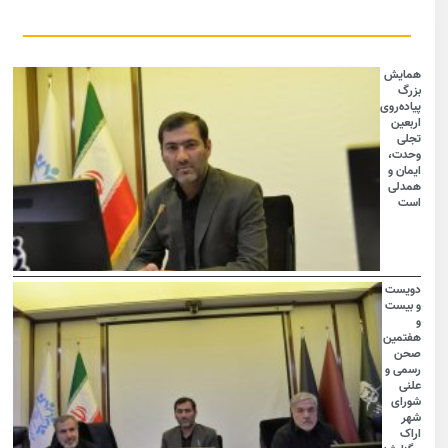
همایش
بزرگ
پیاده‌روی
اربعین
تجلی
وحدت،
ایمان و
همدلی
است
دویست
و بیست
و
هفتمین
صحن
رسمی و
علنی
شورای
شهر
اراک