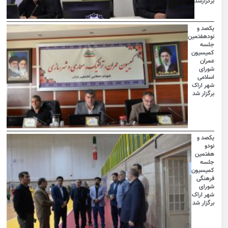
برگزارشد
یکصد و
نودهفتمین
جلسه
کمیسیون
عمران
شورای
اسلامی
شهر اراک
برگزار شد
یکصد و
نودو
هفتمین
جلسه
کمیسیون
فرهنگی
شورای
شهر اراک
برگزار شد