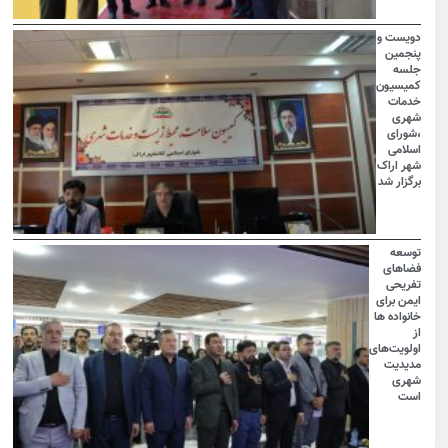
دویست و
پنجمین
جلسه
کمیسیون
خدمات
شهری
،شورای
اسلامی
شهر اراک
برگزار شد
توسعه
فضاهای
تفریحی
ایمن برای
خانواده ها
از
اولویت‌های
مدیدیت
شهری
است