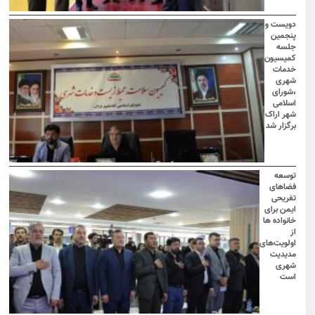
دویست و
پنجمین
جلسه
کمیسیون
خدمات
شهری
،شورای
اسلامی
شهر اراک
برگزار شد
توسعه
فضاهای
تفریحی
ایمن برای
خانواده ها
از
اولویت‌های
مدیدیت
شهری
است