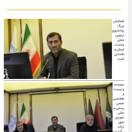
همایش
بزرگ
پیاده‌روی
اربعین
تجلی
وحدت،
ایمان و
همدلی
است
دویست
و بیست
و
هفتمین
صحن
رسمی و
علنی
شورای
شهر
اراک
برگزارشد