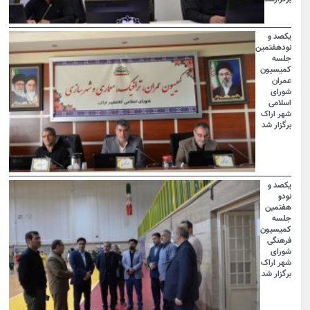
یکصد و
نودهفتمین
جلسه
کمیسیون
عمران
شورای
اسلامی
شهر اراک
برگزار شد
یکصد و
نودو
هفتمین
جلسه
کمیسیون
فرهنگی
شورای
شهر اراک
برگزار شد