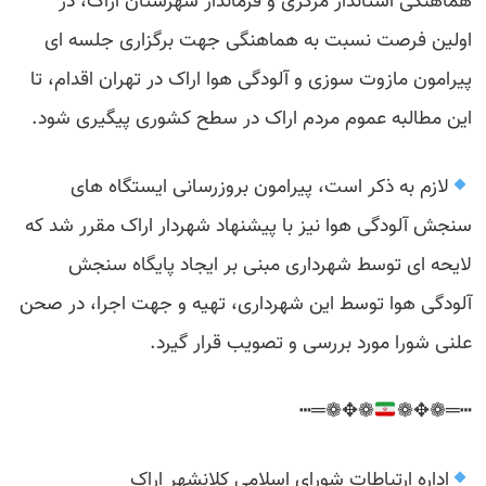
هماهنگی استاندار مرکزی و فرماندار شهرستان اراک، در
اولین فرصت نسبت به هماهنگی جهت برگزاری جلسه ای
پیرامون مازوت سوزی و آلودگی هوا اراک در تهران اقدام، تا
این مطالبه عموم مردم اراک در سطح کشوری پیگیری شود.
لازم به ذکر است، پیرامون بروزرسانی ایستگاه های
سنجش آلودگی هوا نیز با پیشنهاد شهردار اراک مقرر شد که
لایحه ای توسط شهرداری مبنی بر ایجاد پایگاه سنجش
آلودگی هوا توسط این شهرداری، تهیه و جهت اجرا، در صحن
علنی شورا مورد بررسی و تصویب قرار گیرد.
❁✥❁═┅
┅═❁✥❁
اداره ارتباطات شورای اسلامی کلانشهر اراک