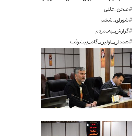
#صحن_علنی
#شورای_ششم
#گزارش_به_مردم
#همدلی_اولین_گام_پیشرفت