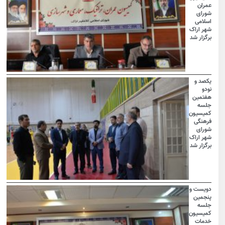
عمران
شورای
اسلامی
شهر اراک
برگزار شد
یکصد و
نودو
هفتمین
جلسه
کمیسیون
فرهنگی
شورای
شهر اراک
برگزار شد
دویست و
پنجمین
جلسه
کمیسیون
خدمات