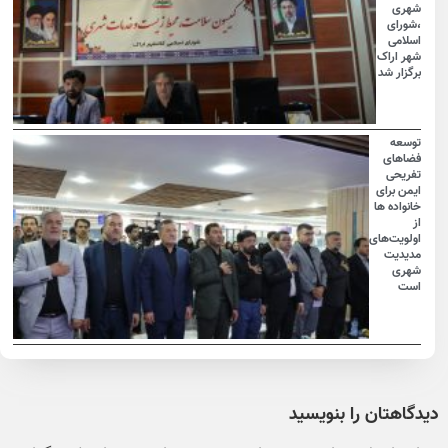
شهری
،شورای
اسلامی
شهر اراک
برگزار شد
توسعه
فضاهای
تفریحی
ایمن برای
خانواده ها
از
اولویت‌های
مدیدیت
شهری
است
دیدگاهتان را بنویسید