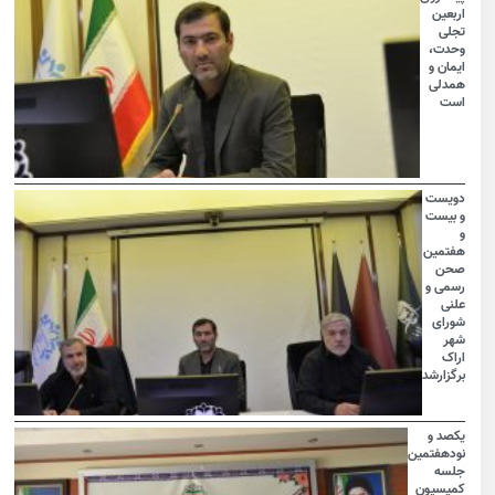
اربعین
تجلی
وحدت،
ایمان و
همدلی
است
دویست
و بیست
و
هفتمین
صحن
رسمی و
علنی
شورای
شهر
اراک
برگزارشد
یکصد و
نودهفتمین
جلسه
کمیسیون