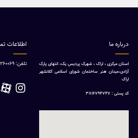
درباره ما
اطلاعات ت
تلفن: 08632260069
استان مرکزی ، اراک ، شهرک پردیس یک، انتهای پارک
آزادی،میدان هنر ساختمان شورای اسلامی کلانشهر
اراک
کد پستی : 3816794747