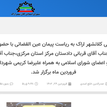
لانشهر اراک به ریاست پیمان عین القضاتی با حض
ب آقای قربانی دادستان مرکز استان مرکزی،جناب آقا
فروردین ماه برگزار شد.
صدرالدین خلج اسدی
فروردین ۲۴, ۱۴۰۲
۹:۴۸ ق٫ظ
بدون نظ