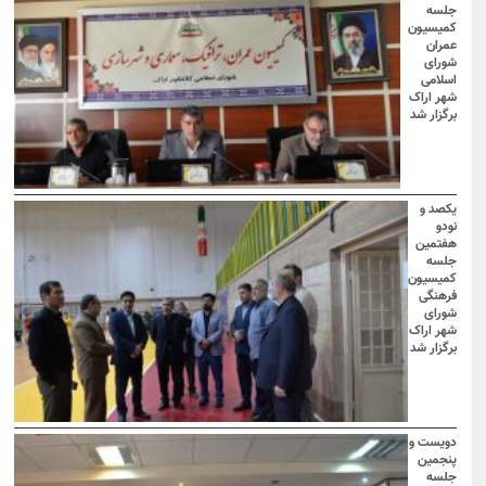
جلسه
کمیسیون
عمران
شورای
اسلامی
شهر اراک
برگزار شد
یکصد و
نودو
هفتمین
جلسه
کمیسیون
فرهنگی
شورای
شهر اراک
برگزار شد
دویست و
پنجمین
جلسه