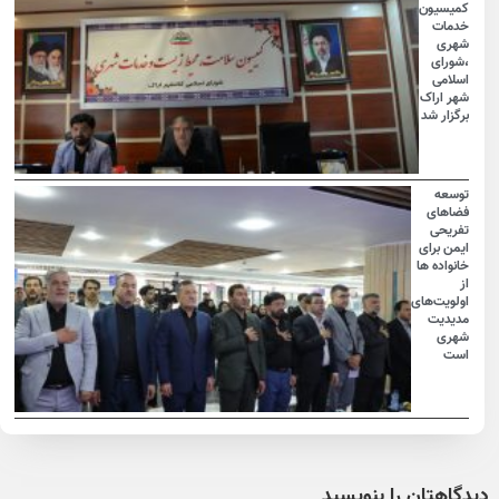
کمیسیون
خدمات
شهری
،شورای
اسلامی
شهر اراک
برگزار شد
توسعه
فضاهای
تفریحی
ایمن برای
خانواده ها
از
اولویت‌های
مدیدیت
شهری
است
دیدگاهتان را بنویسید