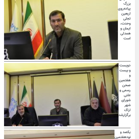
بزرگ
پیاده‌روی
اربعین
تجلی
وحدت،
ایمان و
همدلی
است
دویست
و بیست
و
هفتمین
صحن
رسمی و
علنی
شورای
شهر
اراک
برگزارشد
یکصد و
نودهفتمین