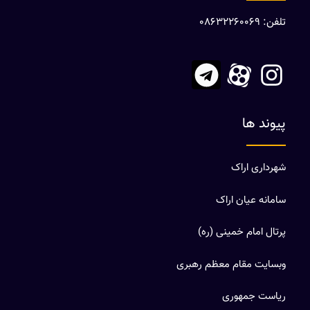
تلفن: 08632260069
پیوند ها
شهرداری اراک
سامانه عیان اراک
پرتال امام خمینی (ره)
وبسایت مقام معظم رهبری
ریاست جمهوری